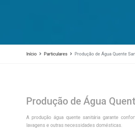
Início
Particulares
Produção de Água Quente Sani
Produção de Água Quente
A produção água quente sanitária garante confo
lavagens e outras necessidades domésticas.