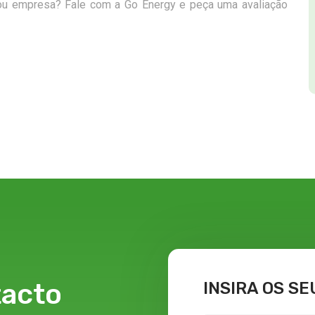
ou empresa? Fale com a Go Energy e peça uma avaliação
tacto
INSIRA OS S