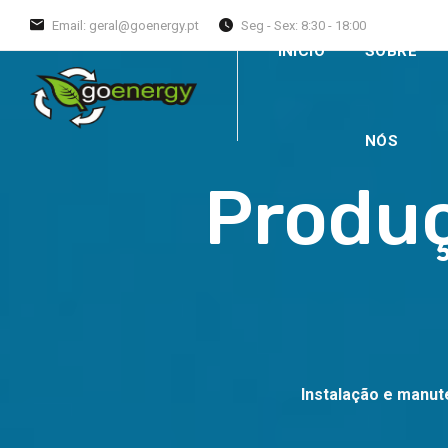
Email: geral@goenergy.pt
Seg - Sex: 8:30 - 18:00
INÍCIO
SOBRE
NÓS
Produ
Instalação e manut