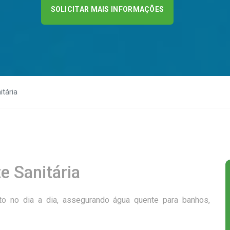
SOLICITAR MAIS INFORMAÇÕES
tária
 Sanitária
rto no dia a dia, assegurando água quente para banhos,