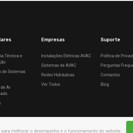
lares
Empresas
Suporte
ia Técnica e
Instalações Elétricas AVAC
Política de Priva
ção
Sistemas de AVAC
Perguntas Frequ
o de Sistemas
Redes Hidráulicas
Contactos
Ver Todos
Blog
 de Ar
nado
s
s para melhorar o desempenho e o funcionamento do website.