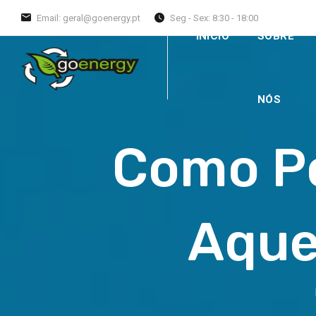
Email: geral@goenergy.pt
Seg - Sex: 8:30 - 18:00
INÍCIO
SOBRE
NÓS
Como Po
Aque